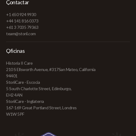
Contactar
+1 650 924 9930
+44 141 816 0373
+61 3 7035 79363
team@storii.com
Oficinas
Historia II Care
210 S Ellsworth Avenue, #317San Mateo, California
94401
StoriiCare - Escocia
5 South Charlotte Street, Edimburgo,
EH2 4AN
StoriiCare - Inglaterra
167-169 Great Portland Street, Londres
W1W 5PF