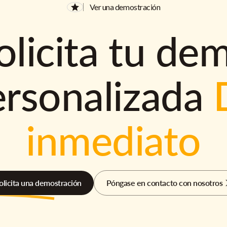
Ver una demostración
olicita tu de
ersonalizada
inmediato
olicita una demostración
Póngase en contacto con nosotros