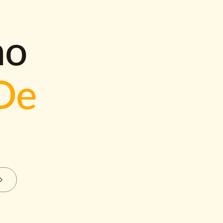
mo
De