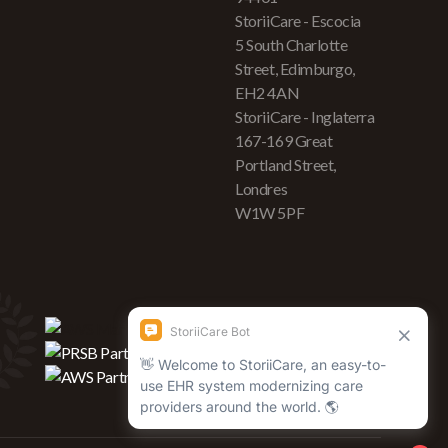
StoriiCare - Escocia
5 South Charlotte
Street, Edimburgo,
EH2 4AN
StoriiCare - Inglaterra
167-169 Great
Portland Street,
Londres
W1W 5PF