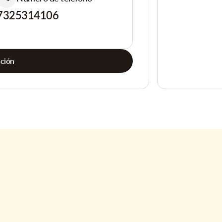
7325314106
ación