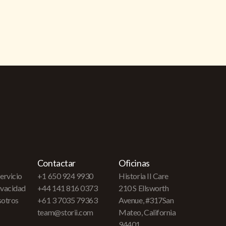
Contactar
Oficinas
ervicio
+1 650 924 9930
Historia II Care
rivacidad
+44 141 816 0373
210 S Ellsworth
sotros
+61 3 7035 79363
Avenue, #317San
team@storii.com
Mateo, California
94401