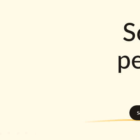
S
p
S