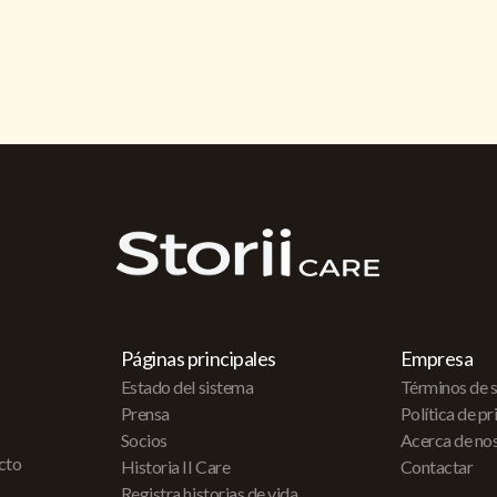
Páginas principales
Empresa
Estado del sistema
Términos de s
Prensa
Política de p
Socios
Acerca de no
acto
Historia II Care
Contactar
Registra historias de vida