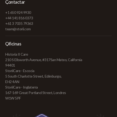
Contactar
+1 650 924 9930
+44 141 816 0373
+61 3 7035 79363
team@storii.com
Oficinas
Historia II Care
210 S Ellsworth Avenue, #317San Mateo, California
94401
StoriiCare - Escocia
5 South Charlotte Street, Edimburgo,
EH2 4AN
StoriiCare - Inglaterra
167-169 Great Portland Street, Londres
W1W 5PF