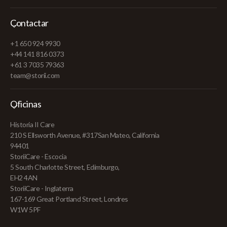
Contactar
+1 650 924 9930
+44 141 816 0373
+61 3 7035 79363
team@storii.com
Oficinas
Historia II Care
210 S Ellsworth Avenue, #317San Mateo, California
94401
StoriiCare - Escocia
5 South Charlotte Street, Edimburgo,
EH2 4AN
StoriiCare - Inglaterra
167-169 Great Portland Street, Londres
W1W 5PF