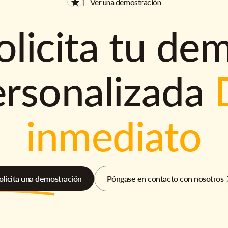
Ver una demostración
olicita tu de
ersonalizada
inmediato
olicita una demostración
Póngase en contacto con nosotros