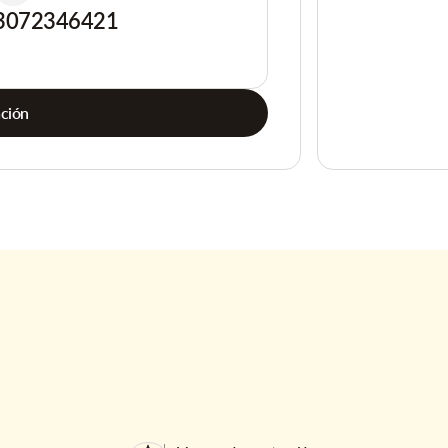
3072346421
ación