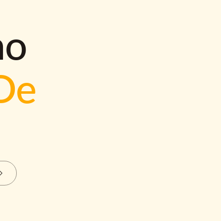
mo
De