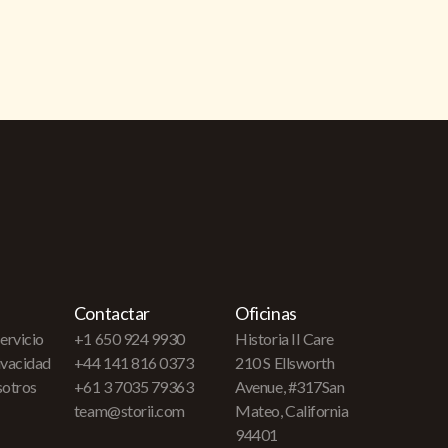
Contactar
Oficinas
ervicio
+1 650 924 9930
Historia II Care
rivacidad
+44 141 816 0373
210 S Ellsworth
sotros
+61 3 7035 79363
Avenue, #317San
team@storii.com
Mateo, California
94401