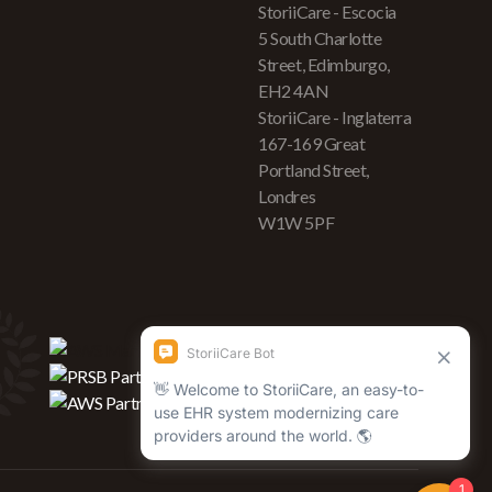
StoriiCare - Escocia
5 South Charlotte
Street, Edimburgo,
EH2 4AN
StoriiCare - Inglaterra
167-169 Great
Portland Street,
Londres
W1W 5PF