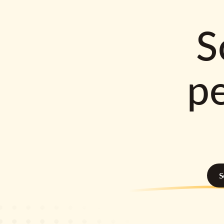
S
p
S