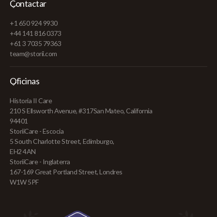
Contactar
+1 650 924 9930
+44 141 816 0373
+61 3 7035 79363
team@storii.com
Oficinas
Historia II Care
210 S Ellsworth Avenue, #317San Mateo, California
94401
StoriiCare - Escocia
5 South Charlotte Street, Edimburgo,
EH2 4AN
StoriiCare - Inglaterra
167-169 Great Portland Street, Londres
W1W 5PF