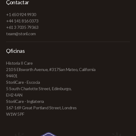
Contactar
+1 650 924 9930
+44 141 816 0373
+61 3 7035 79363
team@storii.com
Oficinas
Historia II Care
210 S Ellsworth Avenue, #317San Mateo, California
94401
StoriiCare - Escocia
5 South Charlotte Street, Edimburgo,
EH2 4AN
StoriiCare - Inglaterra
167-169 Great Portland Street, Londres
W1W 5PF