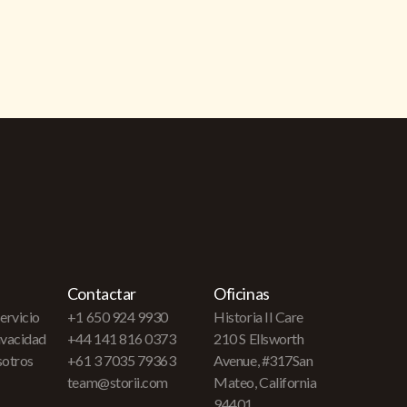
Contactar
Oficinas
ervicio
+1 650 924 9930
Historia II Care
rivacidad
+44 141 816 0373
210 S Ellsworth
sotros
+61 3 7035 79363
Avenue, #317San
team@storii.com
Mateo, California
94401