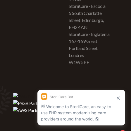
StoriiCare - Escocia
5 South Charlotte
Street, Edimburgo,
EH2 4AN
StoriiCare - Inglaterra
167-169 Great
Portland Street,
Londres
W1W 5PF