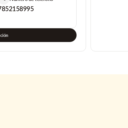
7852158995
ación