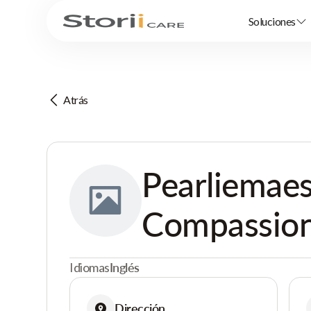
Soluciones
Atrás
Pearliemae
Compassion
Idiomas
Inglés
Dirección