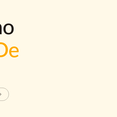
mo
De