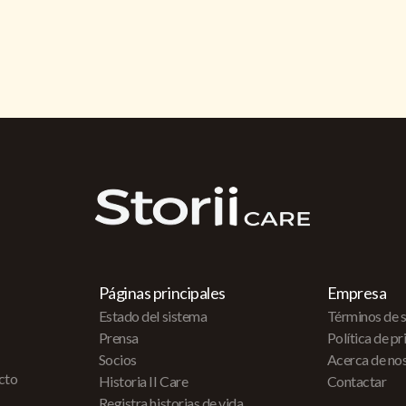
Páginas principales
Empresa
Estado del sistema
Términos de s
Prensa
Política de p
Socios
Acerca de no
acto
Historia II Care
Contactar
Registra historias de vida