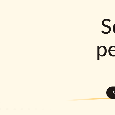
S
p
S