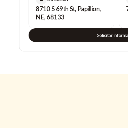
8710 S 69th St, Papillion,
NE, 68133
Solicitar inform