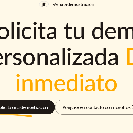
Ver una demostración
olicita tu de
ersonalizada
inmediato
olicita una demostración
Póngase en contacto con nosotros