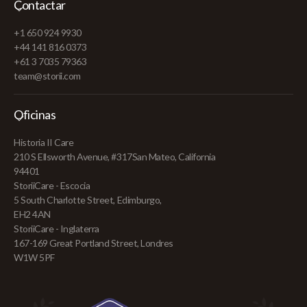
Contactar
+1 650 924 9930
+44 141 816 0373
+61 3 7035 79363
team@storii.com
Oficinas
Historia II Care
210 S Ellsworth Avenue, #317San Mateo, California
94401
StoriiCare - Escocia
5 South Charlotte Street, Edimburgo,
EH2 4AN
StoriiCare - Inglaterra
167-169 Great Portland Street, Londres
W1W 5PF