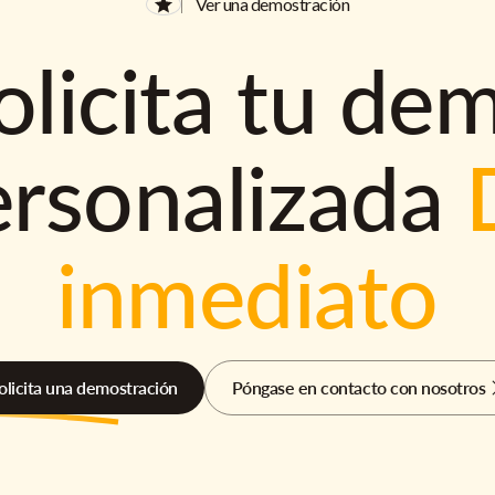
Ver una demostración
olicita tu de
ersonalizada
inmediato
olicita una demostración
Póngase en contacto con nosotros