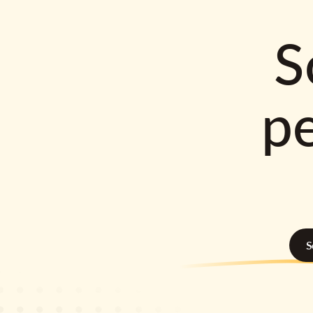
S
p
S