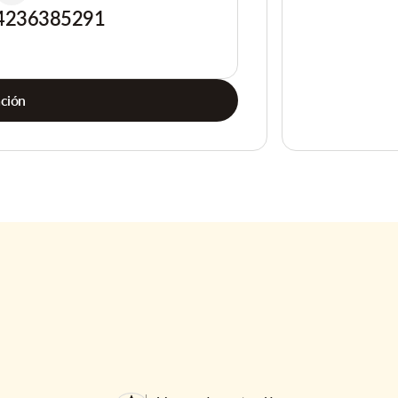
4236385291
ación