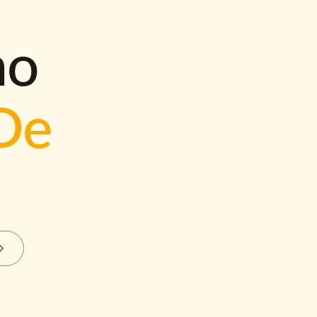
mo
De