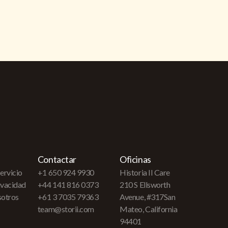
Contactar
Oficinas
ervicio
+1 650 924 9930
Historia II Care
rivacidad
+44 141 816 0373
210 S Ellsworth
sotros
+61 3 7035 79363
Avenue, #317San
team@storii.com
Mateo, California
94401