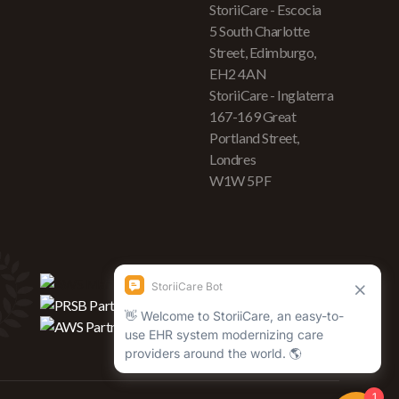
StoriiCare - Escocia
5 South Charlotte
Street, Edimburgo,
EH2 4AN
StoriiCare - Inglaterra
167-169 Great
Portland Street,
Londres
W1W 5PF