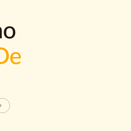
mo
De