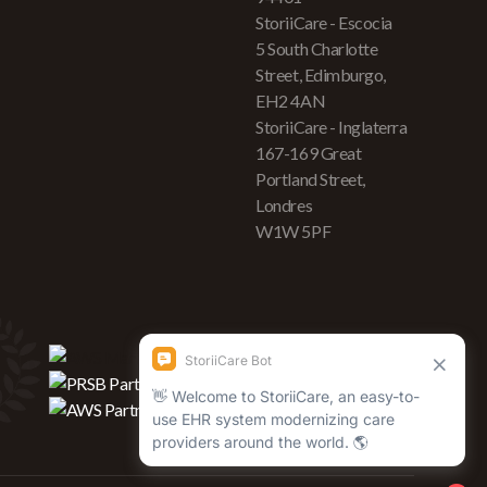
StoriiCare - Escocia
5 South Charlotte
Street, Edimburgo,
EH2 4AN
StoriiCare - Inglaterra
167-169 Great
Portland Street,
Londres
W1W 5PF