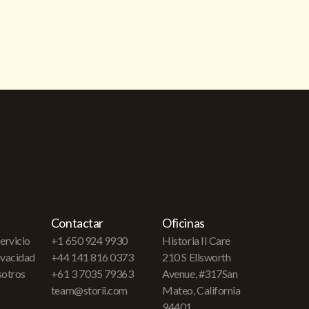
Contactar
Oficinas
ervicio
+1 650 924 9930
Historia II Care
rivacidad
+44 141 816 0373
210 S Ellsworth
sotros
+61 3 7035 79363
Avenue, #317San
team@storii.com
Mateo, California
94401