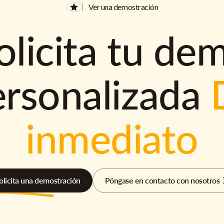
Ver una demostración
olicita tu de
ersonalizada
inmediato
olicita una demostración
Póngase en contacto con nosotros