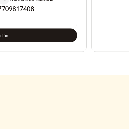
7709817408
ación