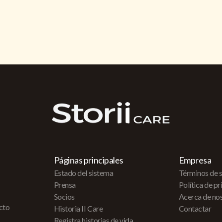
Páginas principales
Empresa
Estado del sistema
Términos de s
Prensa
Política de p
Socios
Acerca de no
acto
Historia II Care
Contactar
Registra historias de vida