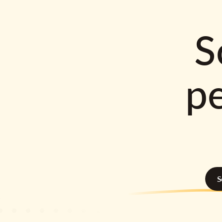
S
p
S