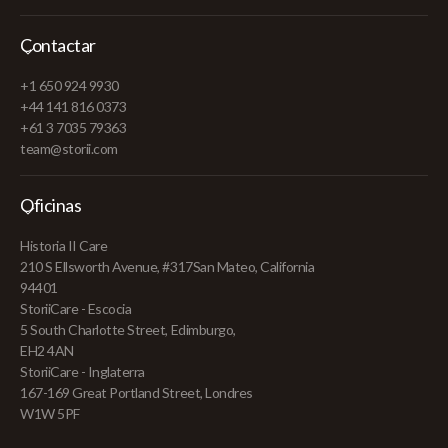
Contactar
+1 650 924 9930
+44 141 816 0373
+61 3 7035 79363
team@storii.com
Oficinas
Historia II Care
210 S Ellsworth Avenue, #317San Mateo, California
94401
StoriiCare - Escocia
5 South Charlotte Street, Edimburgo,
EH2 4AN
StoriiCare - Inglaterra
167-169 Great Portland Street, Londres
W1W 5PF