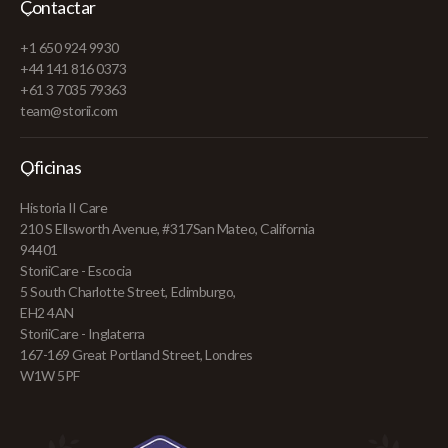
Contactar
+1 650 924 9930
+44 141 816 0373
+61 3 7035 79363
team@storii.com
Oficinas
Historia II Care
210 S Ellsworth Avenue, #317San Mateo, California
94401
StoriiCare - Escocia
5 South Charlotte Street, Edimburgo,
EH2 4AN
StoriiCare - Inglaterra
167-169 Great Portland Street, Londres
W1W 5PF