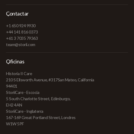
Contactar
+1 650 924 9930
+44 141 816 0373
+61 3 7035 79363
team@storii.com
Oficinas
Historia II Care
210 S Ellsworth Avenue, #317San Mateo, California
94401
StoriiCare - Escocia
5 South Charlotte Street, Edimburgo,
EH2 4AN
StoriiCare - Inglaterra
167-169 Great Portland Street, Londres
W1W 5PF