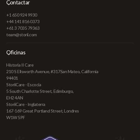
Contactar
+1 650 924 9930
+44 141 816 0373
+61 3 7035 79363
team@storii.com
Oficinas
Historia II Care
210 S Ellsworth Avenue, #317San Mateo, California
94401
StoriiCare - Escocia
5 South Charlotte Street, Edimburgo,
EH2 4AN
StoriiCare - Inglaterra
167-169 Great Portland Street, Londres
W1W 5PF