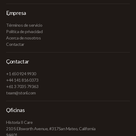
Empresa
Términos de servicio
Política de privacidad
Acerca de nosotros
Contactar
Contactar
+1 650 924 9930
+44 141 816 0373
+61 3 7035 79363
team@storii.com
Oficinas
Historia II Care
210 S Ellsworth Avenue, #317San Mateo, California
94401