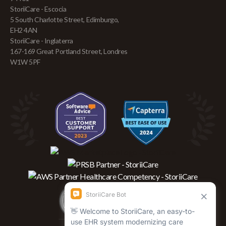
StoriiCare - Escocia
5 South Charlotte Street, Edimburgo,
EH2 4AN
StoriiCare - Inglaterra
167-169 Great Portland Street, Londres
W1W 5PF