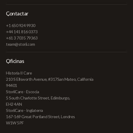
Contactar
+1 650 924 9930
+44 141 816 0373
+61 3 7035 79363
team@storii.com
Oficinas
Historia II Care
210 S Ellsworth Avenue, #317San Mateo, California
94401
StoriiCare - Escocia
5 South Charlotte Street, Edimburgo,
EH2 4AN
StoriiCare - Inglaterra
167-169 Great Portland Street, Londres
W1W 5PF