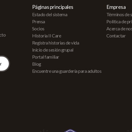
Páginas principales
Empresa
Estado del sistema
Términos de s
Prensa
Política de p
Socios
Acerca de no
acto
Historia II Care
Contactar
Registra historias de vida
Inicio de sesión grupal
Portal familiar
Blog
Encuentre una guardería para adultos