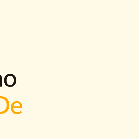
mo
De