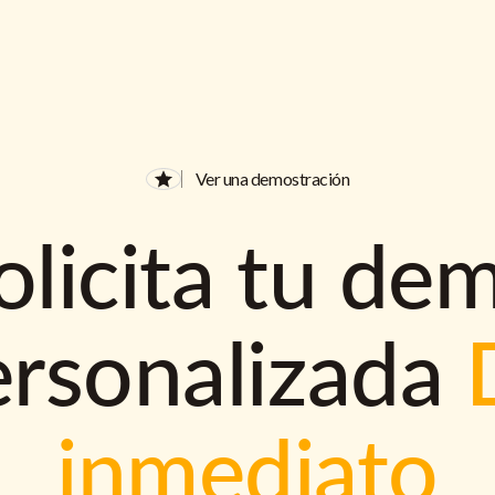
Ver una demostración
olicita tu de
ersonalizada
inmediato