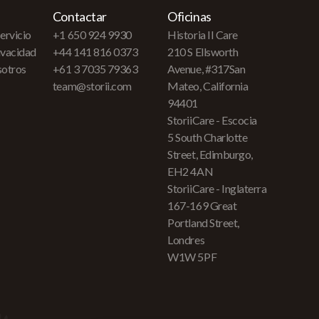
Contactar
Oficinas
ervicio
+1 650 924 9930
Historia II Care
rivacidad
+44 141 816 0373
210 S Ellsworth
sotros
+61 3 7035 79363
Avenue, #317San
team@storii.com
Mateo, California
94401
StoriiCare - Escocia
5 South Charlotte
Street, Edimburgo,
EH2 4AN
StoriiCare - Inglaterra
167-169 Great
Portland Street,
Londres
W1W 5PF