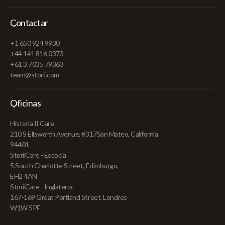
Contactar
+1 650 924 9930
+44 141 816 0373
+61 3 7035 79363
team@storii.com
Oficinas
Historia II Care
210 S Ellsworth Avenue, #317San Mateo, California
94401
StoriiCare - Escocia
5 South Charlotte Street, Edimburgo,
EH2 4AN
StoriiCare - Inglaterra
167-169 Great Portland Street, Londres
W1W 5PF