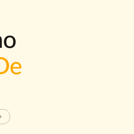
mo
De