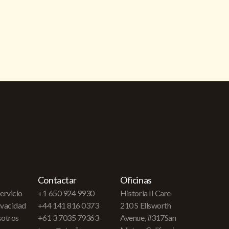
Contactar
Oficinas
ervicio
+1 650 924 9930
Historia II Care
rivacidad
+44 141 816 0373
210 S Ellsworth
sotros
+61 3 7035 79363
Avenue, #317San