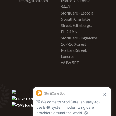
team@storii.com
Mateo, California
94401
StoriiCare - Escocia
5 South Charlotte
Street, Edimburgo,
EH2 4AN
StoriiCare - Inglaterra
167-169 Great
Portland Street,
Londres
W1W 5PF