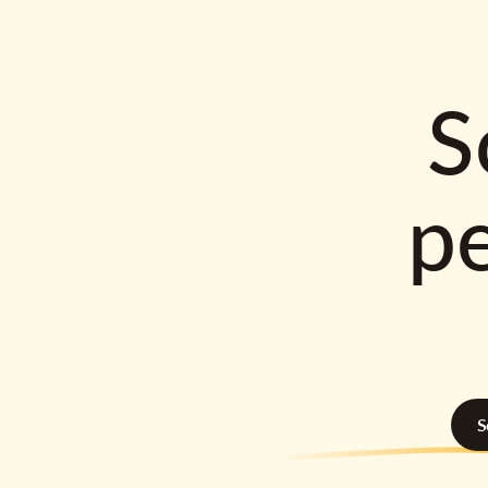
S
p
S