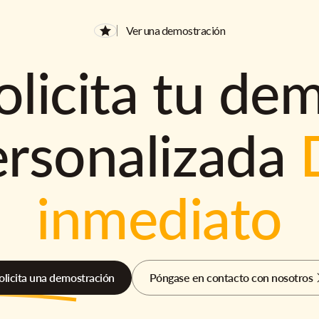
Ver una demostración
olicita tu de
ersonalizada
inmediato
olicita una demostración
Póngase en contacto con nosotros