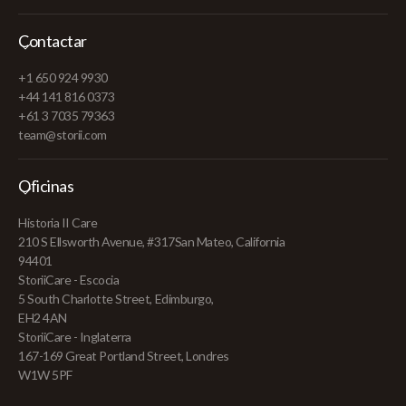
Contactar
+1 650 924 9930
+44 141 816 0373
+61 3 7035 79363
team@storii.com
Oficinas
Historia II Care
210 S Ellsworth Avenue, #317San Mateo, California
94401
StoriiCare - Escocia
5 South Charlotte Street, Edimburgo,
EH2 4AN
StoriiCare - Inglaterra
167-169 Great Portland Street, Londres
W1W 5PF