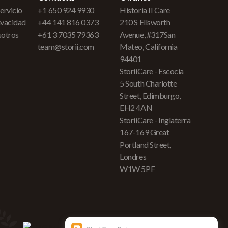
ervicio
+1 650 924 9930
Historia II Care
rivacidad
+44 141 816 0373
210 S Ellsworth
sotros
+61 3 7035 79363
Avenue, #317San
team@storii.com
Mateo, California
94401
StoriiCare - Escocia
5 South Charlotte
Street, Edimburgo,
EH2 4AN
StoriiCare - Inglaterra
167-169 Great
Portland Street,
Londres
W1W 5PF