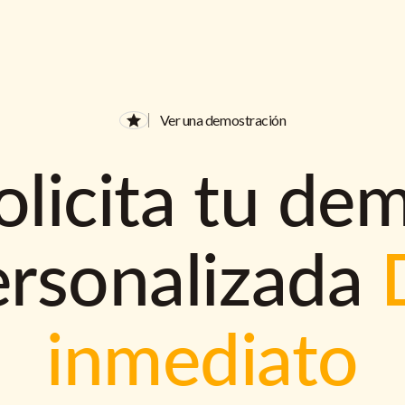
Ver una demostración
olicita tu de
ersonalizada
inmediato