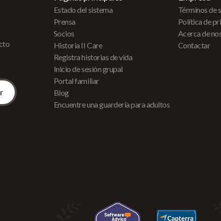
Estado del sistema
Términos de s
Prensa
Política de p
Socios
Acerca de no
acto
Historia II Care
Contactar
Registra historias de vida
Inicio de sesión grupal
Portal familiar
Blog
Encuentre una guardería para adultos