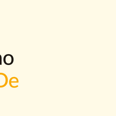
mo
De