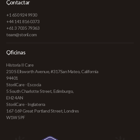
Contactar
+1 650 924 9930
+44 141 816 0373
+61 3 7035 79363
team@storii.com
Oficinas
Historia II Care
210 S Ellsworth Avenue, #317San Mateo, California
94401
StoriiCare - Escocia
5 South Charlotte Street, Edimburgo,
EH2 4AN
StoriiCare - Inglaterra
167-169 Great Portland Street, Londres
W1W 5PF