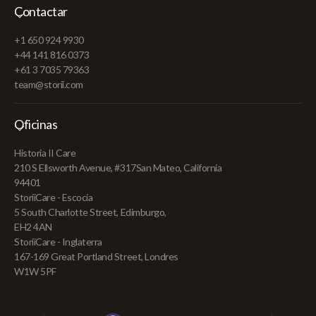
Contactar
+1 650 924 9930
+44 141 816 0373
+61 3 7035 79363
team@storii.com
Oficinas
Historia II Care
210 S Ellsworth Avenue, #317San Mateo, California
94401
StoriiCare - Escocia
5 South Charlotte Street, Edimburgo,
EH2 4AN
StoriiCare - Inglaterra
167-169 Great Portland Street, Londres
W1W 5PF