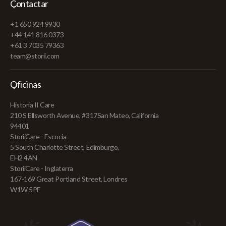
Contactar
+1 650 924 9930
+44 141 816 0373
+61 3 7035 79363
team@storii.com
Oficinas
Historia II Care
210 S Ellsworth Avenue, #317San Mateo, California
94401
StoriiCare - Escocia
5 South Charlotte Street, Edimburgo,
EH2 4AN
StoriiCare - Inglaterra
167-169 Great Portland Street, Londres
W1W 5PF