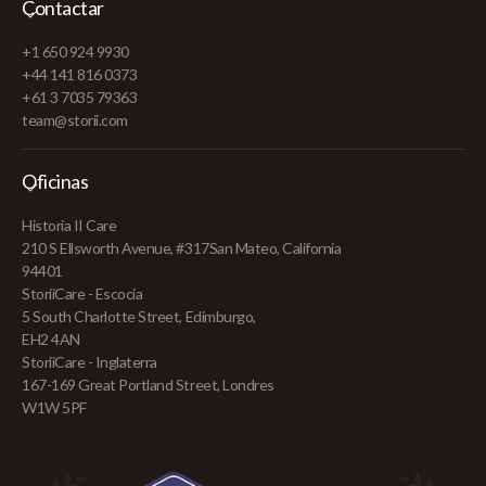
Contactar
+1 650 924 9930
+44 141 816 0373
+61 3 7035 79363
team@storii.com
Oficinas
Historia II Care
210 S Ellsworth Avenue, #317San Mateo, California
94401
StoriiCare - Escocia
5 South Charlotte Street, Edimburgo,
EH2 4AN
StoriiCare - Inglaterra
167-169 Great Portland Street, Londres
W1W 5PF