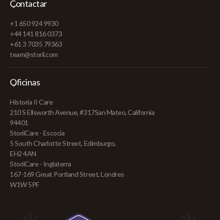
Contactar
+1 650 924 9930
+44 141 816 0373
+61 3 7035 79363
team@storii.com
Oficinas
Historia II Care
210 S Ellsworth Avenue, #317San Mateo, California
94401
StoriiCare - Escocia
5 South Charlotte Street, Edimburgo,
EH2 4AN
StoriiCare - Inglaterra
167-169 Great Portland Street, Londres
W1W 5PF