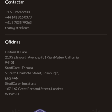
Contactar
+1 650 924 9930
+44 141 816 0373
+61 3 7035 79363
team@storii.com
Oficinas
Historia II Care
210 S Ellsworth Avenue, #317San Mateo, California
94401
StoriiCare - Escocia
5 South Charlotte Street, Edimburgo,
EH2 4AN
StoriiCare - Inglaterra
167-169 Great Portland Street, Londres
W1W 5PF