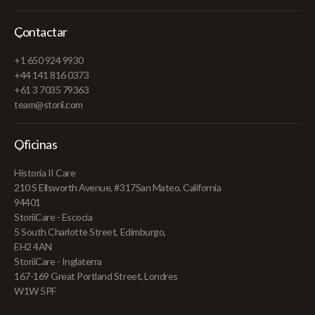
Contactar
+1 650 924 9930
+44 141 816 0373
+61 3 7035 79363
team@storii.com
Oficinas
Historia II Care
210 S Ellsworth Avenue, #317San Mateo, California
94401
StoriiCare - Escocia
5 South Charlotte Street, Edimburgo,
EH2 4AN
StoriiCare - Inglaterra
167-169 Great Portland Street, Londres
W1W 5PF