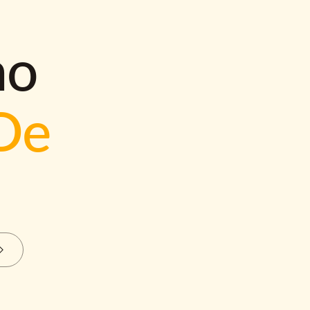
mo
De