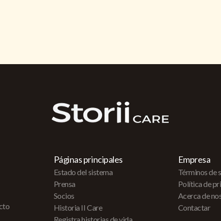
Páginas principales
Empresa
Estado del sistema
Términos de s
Prensa
Política de p
Socios
Acerca de no
acto
Historia II Care
Contactar
Registra historias de vida