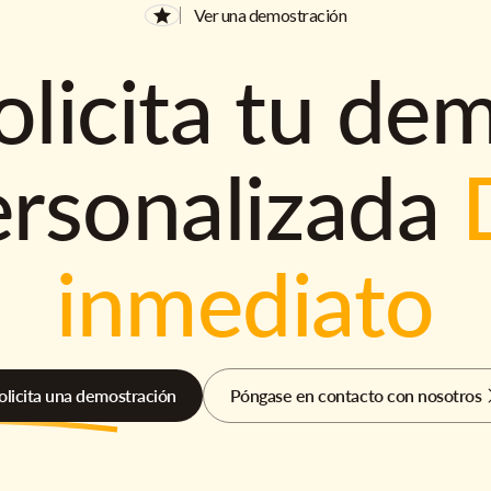
Ver una demostración
olicita tu de
ersonalizada
inmediato
olicita una demostración
Póngase en contacto con nosotros