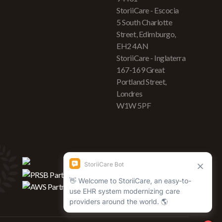
StoriiCare - Escocia
5 South Charlotte
Street, Edimburgo,
EH2 4AN
StoriiCare - Inglaterra
167-169 Great
Portland Street,
Londres
W1W 5PF