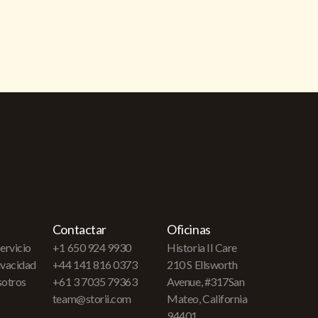
Contactar
Oficinas
ervicio
+1 650 924 9930
Historia II Care
rivacidad
+44 141 816 0373
210 S Ellsworth
sotros
+61 3 7035 79363
Avenue, #317San
team@storii.com
Mateo, California
94401