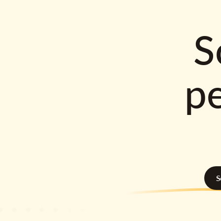
S
p
S