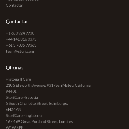
Contactar
Contactar
+1 650 924 9930
+44 141 816 0373
+61 3 7035 79363
team@storii.com
Oficinas
Historia II Care
210 S Ellsworth Avenue, #317San Mateo, California
94401
StoriiCare - Escocia
5 South Charlotte Street, Edimburgo,
EH2 4AN
StoriiCare - Inglaterra
167-169 Great Portland Street, Londres
W1W 5PF