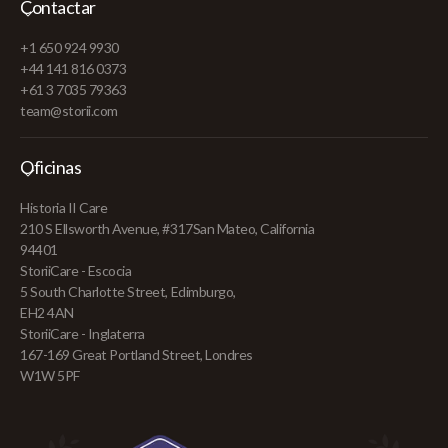
Contactar
+1 650 924 9930
+44 141 816 0373
+61 3 7035 79363
team@storii.com
Oficinas
Historia II Care
210 S Ellsworth Avenue, #317San Mateo, California
94401
StoriiCare - Escocia
5 South Charlotte Street, Edimburgo,
EH2 4AN
StoriiCare - Inglaterra
167-169 Great Portland Street, Londres
W1W 5PF