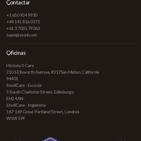
Contactar
+1 650 924 9930
+44 141 816 0373
+61 3 7035 79363
team@storii.com
Oficinas
Historia II Care
210 S Ellsworth Avenue, #317San Mateo, California
94401
StoriiCare - Escocia
5 South Charlotte Street, Edimburgo,
EH2 4AN
StoriiCare - Inglaterra
167-169 Great Portland Street, Londres
W1W 5PF