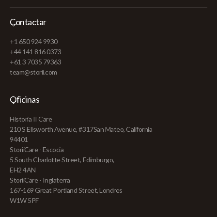
Contactar
+1 650 924 9930
+44 141 816 0373
+61 3 7035 79363
team@storii.com
Oficinas
Historia II Care
210 S Ellsworth Avenue, #317San Mateo, California
94401
StoriiCare - Escocia
5 South Charlotte Street, Edimburgo,
EH2 4AN
StoriiCare - Inglaterra
167-169 Great Portland Street, Londres
W1W 5PF