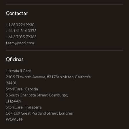
Contactar
+1 650 924 9930
+44 141 816 0373
+61 3 7035 79363
team@storii.com
Oficinas
Historia II Care
210 S Ellsworth Avenue, #317San Mateo, California
94401
StoriiCare - Escocia
5 South Charlotte Street, Edimburgo,
EH2 4AN
StoriiCare - Inglaterra
167-169 Great Portland Street, Londres
W1W 5PF