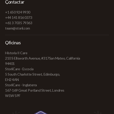
Contactar
+1 650 924 9930
+44 141 816 0373
+61 3 7035 79363
team@storii.com
Oficinas
Historia II Care
210 S Ellsworth Avenue, #317San Mateo, California
94401
StoriiCare - Escocia
5 South Charlotte Street, Edimburgo,
EH2 4AN
StoriiCare - Inglaterra
167-169 Great Portland Street, Londres
W1W 5PF