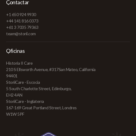
Contactar
+1 650 924 9930
+44 141 816 0373
+61 3 7035 79363
team@storii.com
Oficinas
Historia II Care
210 S Ellsworth Avenue, #317San Mateo, California
94401
StoriiCare - Escocia
5 South Charlotte Street, Edimburgo,
EH2 4AN
StoriiCare - Inglaterra
167-169 Great Portland Street, Londres
W1W 5PF