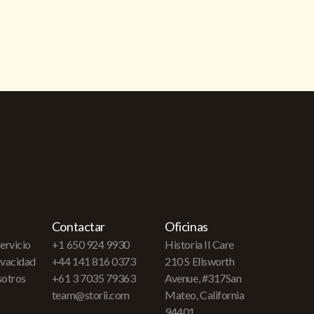
Contactar
Oficinas
ervicio
+1 650 924 9930
Historia II Care
rivacidad
+44 141 816 0373
210 S Ellsworth
sotros
+61 3 7035 79363
Avenue, #317San
team@storii.com
Mateo, California
94401