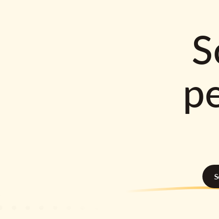
S
p
S