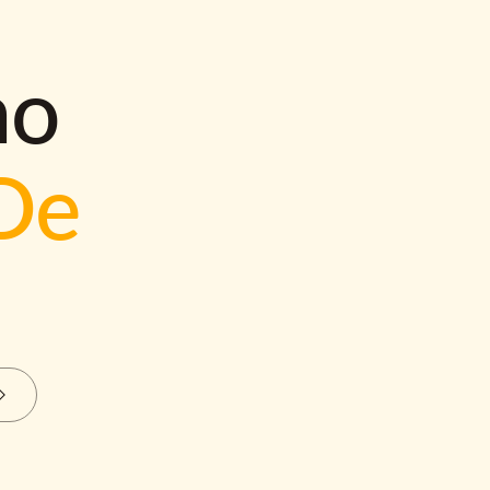
mo
De