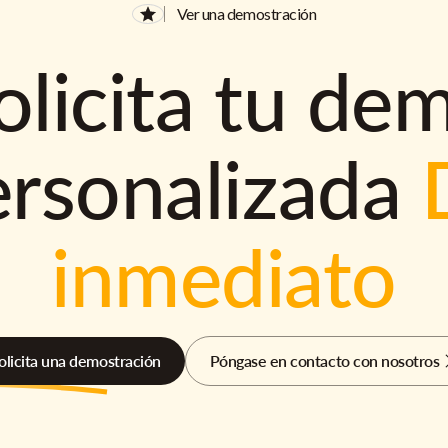
Ver una demostración
olicita tu de
ersonalizada
inmediato
olicita una demostración
Póngase en contacto con nosotros