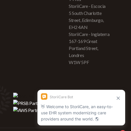
StoriiCare - Escocia
5 South Charlotte
Street, Edimburgo,
EH2 4AN
StoriiCare - Inglaterra
167-169 Great
Portland Street,
Londres
W1W 5PF