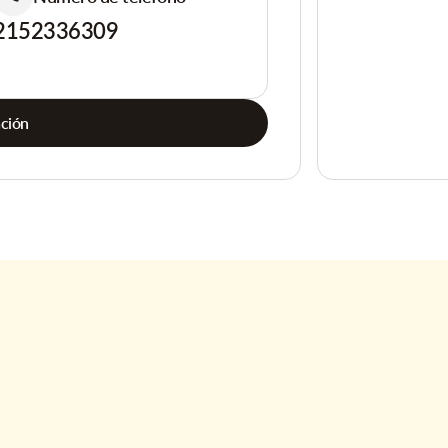
2152336309
ación