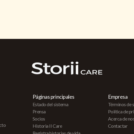
Páginas principales
Empresa
Estado del sistema
Términos de s
Prensa
Política de p
Socios
Acerca de no
acto
Historia II Care
Contactar
Registra historias de vida