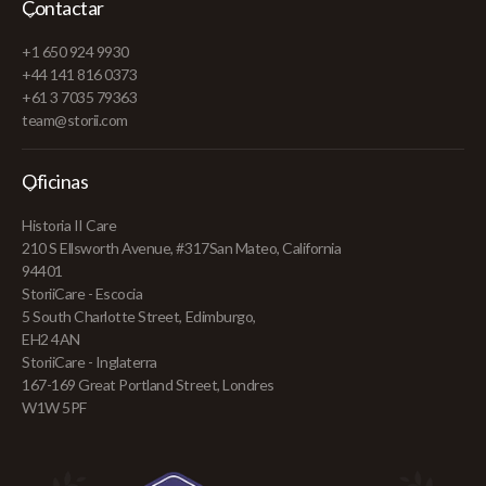
Contactar
+1 650 924 9930
+44 141 816 0373
+61 3 7035 79363
team@storii.com
Oficinas
Historia II Care
210 S Ellsworth Avenue, #317San Mateo, California
94401
StoriiCare - Escocia
5 South Charlotte Street, Edimburgo,
EH2 4AN
StoriiCare - Inglaterra
167-169 Great Portland Street, Londres
W1W 5PF