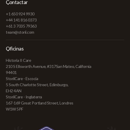
Contactar
+1 650 924 9930
+44 141 816 0373
+61 3 7035 79363
team@storii.com
Oficinas
Historia II Care
210 S Ellsworth Avenue, #317San Mateo, California
94401
StoriiCare - Escocia
5 South Charlotte Street, Edimburgo,
EH2 4AN
StoriiCare - Inglaterra
167-169 Great Portland Street, Londres
W1W 5PF