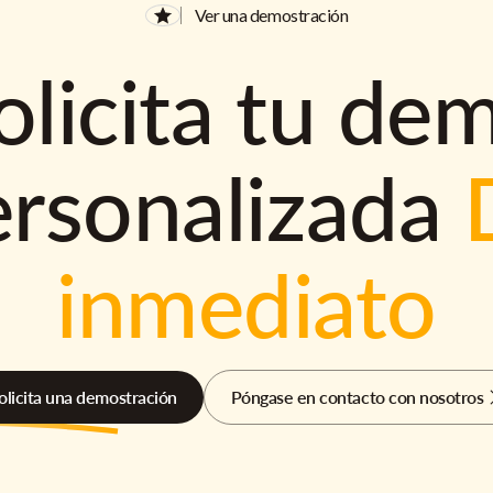
Ver una demostración
olicita tu de
ersonalizada
inmediato
olicita una demostración
Póngase en contacto con nosotros