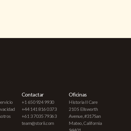
Contactar
Oficinas
ervicio
+1 650 924 9930
Historia II Care
rivacidad
+44 141 816 0373
210 S Ellsworth
sotros
+61 3 7035 79363
Avenue, #317San
team@storii.com
Mateo, California
94401