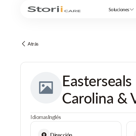
Soluciones
Atrás
Easterseal
Carolina & V
Idiomas
Inglés
Dirección