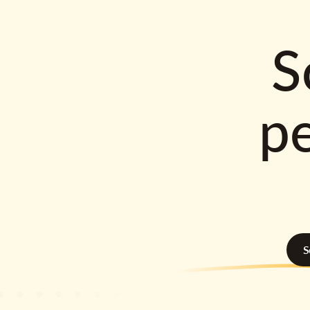
S
p
S