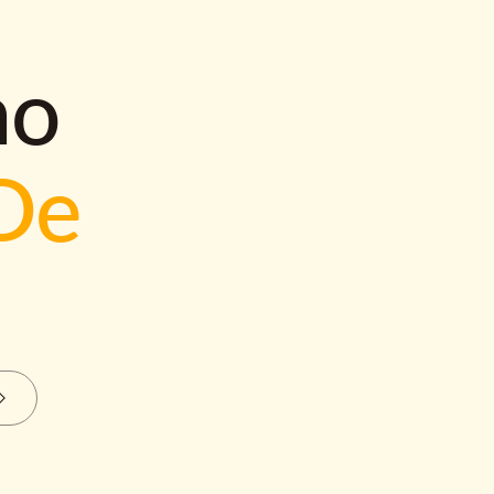
mo
De