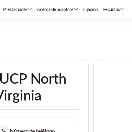
Prestaciones
Acerca de nosotros
Fijación
Recursos
s UCP North
irginia
Número de teléfono