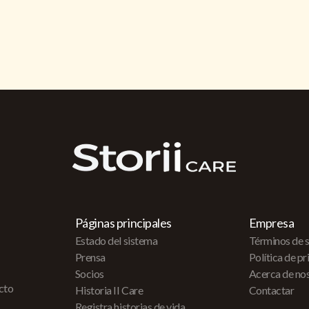
Páginas principales
Empresa
Estado del sistema
Términos de s
Prensa
Política de p
Socios
Acerca de no
acto
Historia II Care
Contactar
Registra historias de vida