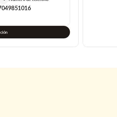
7049851016
ación