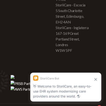
StoriiCare - Escocia
5 South Charlotte
Street, Edimburgo,
EH2 4AN
StoriiCare - Inglaterra
167-169 Great
Portland Street,
Londres
W1W 5PF