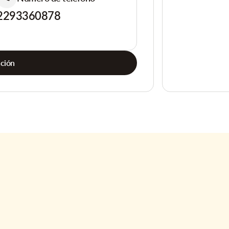
2293360878
ación