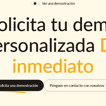
Ver una demostración
olicita tu de
ersonalizada
inmediato
olicita una demostración
Póngase en contacto con nosotros