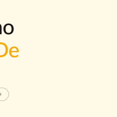
mo
De