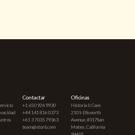
Contactar
Oficinas
ervicio
+1 650 924 9930
Historia II Care
rivacidad
+44 141 816 0373
210 S Ellsworth
sotros
+61 3 7035 79363
Avenue, #317San
team@storii.com
Mateo, California
94401