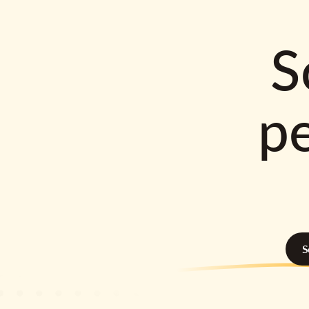
S
p
S