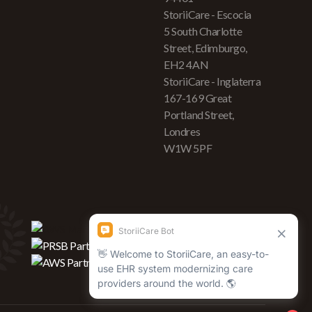
StoriiCare - Escocia
5 South Charlotte
Street, Edimburgo,
EH2 4AN
StoriiCare - Inglaterra
167-169 Great
Portland Street,
Londres
W1W 5PF