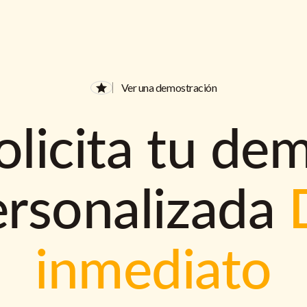
Ver una demostración
olicita tu de
ersonalizada
inmediato