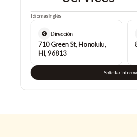
Idiomas
Inglés
Dirección
710 Green St, Honolulu,
HI, 96813
Solicitar inform