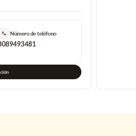
Número de teléfono
8089493481
ación