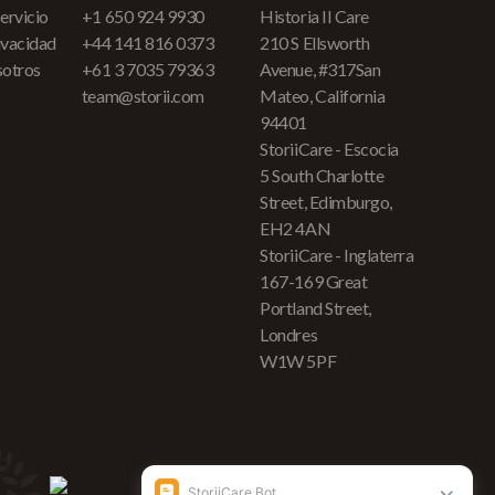
ervicio
+1 650 924 9930
Historia II Care
rivacidad
+44 141 816 0373
210 S Ellsworth
sotros
+61 3 7035 79363
Avenue, #317San
team@storii.com
Mateo, California
94401
StoriiCare - Escocia
5 South Charlotte
Street, Edimburgo,
EH2 4AN
StoriiCare - Inglaterra
167-169 Great
Portland Street,
Londres
W1W 5PF