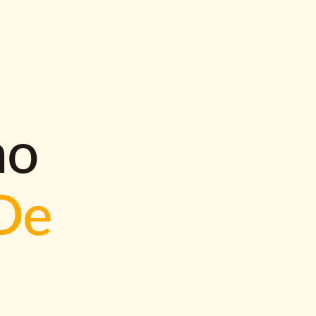
mo
De