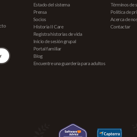
Estado del sistema
Términos de s
Prensa
Política de p
Socios
Acerca de no
acto
Historia II Care
Contactar
Registra historias de vida
Inicio de sesión grupal
Portal familiar
Blog
Encuentre una guardería para adultos