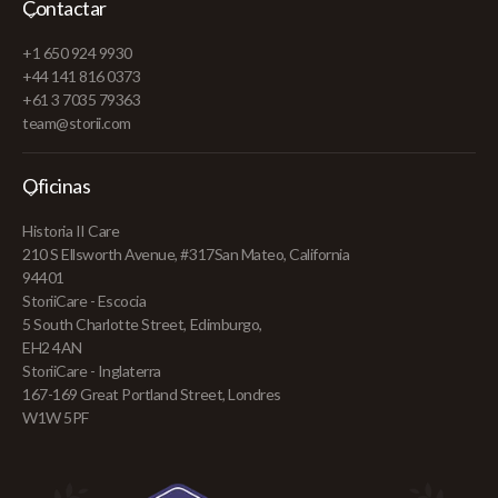
Contactar
+1 650 924 9930
+44 141 816 0373
+61 3 7035 79363
team@storii.com
Oficinas
Historia II Care
210 S Ellsworth Avenue, #317San Mateo, California
94401
StoriiCare - Escocia
5 South Charlotte Street, Edimburgo,
EH2 4AN
StoriiCare - Inglaterra
167-169 Great Portland Street, Londres
W1W 5PF