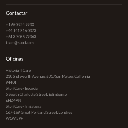
Contactar
+1 650 924 9930
+44 141 816 0373
+61 3 7035 79363
team@storii.com
Oficinas
Historia II Care
210 S Ellsworth Avenue, #317San Mateo, California
94401
StoriiCare - Escocia
5 South Charlotte Street, Edimburgo,
EH2 4AN
StoriiCare - Inglaterra
167-169 Great Portland Street, Londres
W1W 5PF