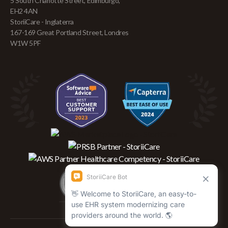
5 South Charlotte Street, Edimburgo,
EH2 4AN
StoriiCare - Inglaterra
167-169 Great Portland Street, Londres
W1W 5PF