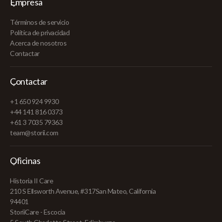
Empresa
Términos de servicio
Política de privacidad
Acerca de nosotros
Contactar
Contactar
+1 650 924 9930
+44 141 816 0373
+61 3 7035 79363
team@storii.com
Oficinas
Historia II Care
210 S Ellsworth Avenue, #317San Mateo, California
94401
StoriiCare - Escocia