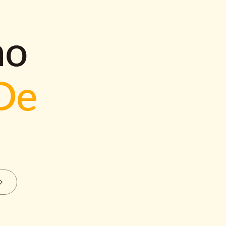
mo
De