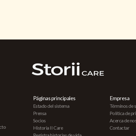
Páginas principales
Empresa
Estado del sistema
Términos de s
Prensa
Política de p
Socios
Acerca de no
acto
Historia II Care
Contactar
Registra historias de vida