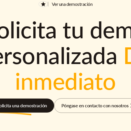
Ver una demostración
olicita tu de
ersonalizada
inmediato
olicita una demostración
Póngase en contacto con nosotros