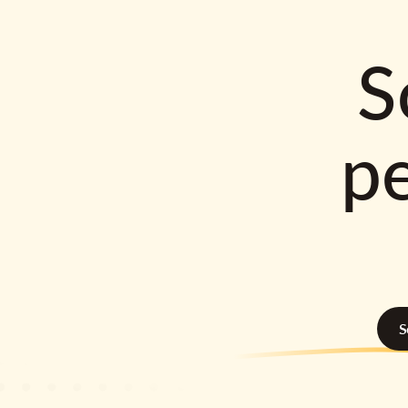
S
p
S