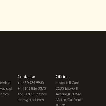
Contactar
Oficinas
ervicio
+1 650 924 9930
Historia II Care
rivacidad
+44 141 816 0373
210 S Ellsworth
sotros
+61 3 7035 79363
Avenue, #317San
team@storii.com
Mateo, California
94401