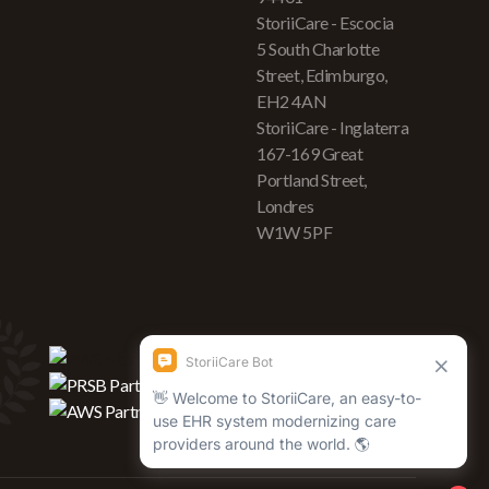
StoriiCare - Escocia
5 South Charlotte
Street, Edimburgo,
EH2 4AN
StoriiCare - Inglaterra
167-169 Great
Portland Street,
Londres
W1W 5PF