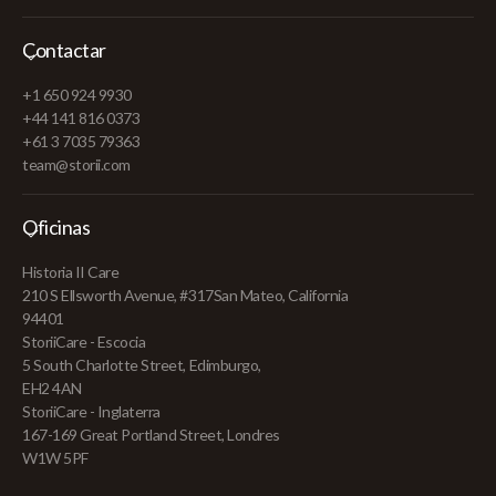
Contactar
+1 650 924 9930
+44 141 816 0373
+61 3 7035 79363
team@storii.com
Oficinas
Historia II Care
210 S Ellsworth Avenue, #317San Mateo, California
94401
StoriiCare - Escocia
5 South Charlotte Street, Edimburgo,
EH2 4AN
StoriiCare - Inglaterra
167-169 Great Portland Street, Londres
W1W 5PF