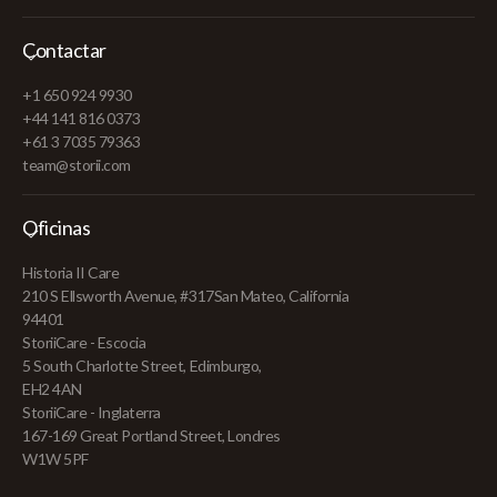
Contactar
+1 650 924 9930
+44 141 816 0373
+61 3 7035 79363
team@storii.com
Oficinas
Historia II Care
210 S Ellsworth Avenue, #317San Mateo, California
94401
StoriiCare - Escocia
5 South Charlotte Street, Edimburgo,
EH2 4AN
StoriiCare - Inglaterra
167-169 Great Portland Street, Londres
W1W 5PF