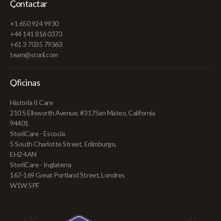
Contactar
+1 650 924 9930
+44 141 816 0373
+61 3 7035 79363
team@storii.com
Oficinas
Historia II Care
210 S Ellsworth Avenue, #317San Mateo, California
94401
StoriiCare - Escocia
5 South Charlotte Street, Edimburgo,
EH2 4AN
StoriiCare - Inglaterra
167-169 Great Portland Street, Londres
W1W 5PF